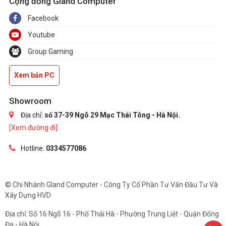
Cộng đồng Gland Computer
Facebook
Youtube
Group Gaming
Xem bản PC
Showroom
Địa chỉ:
số 37-39 Ngõ 29 Mạc Thái Tông - Hà Nội.
[Xem đường đi]
Hotline:
0334577086
© Chi Nhánh Gland Computer - Công Ty Cổ Phần Tư Vấn Đầu Tư Và
Xây Dựng HVD
Địa chỉ: Số 16 Ngõ 16 - Phố Thái Hà - Phường Trung Liệt - Quận Đống
Đa - Hà Nội