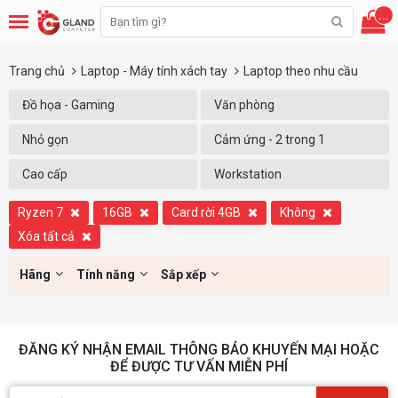
...
Trang chủ
Laptop - Máy tính xách tay
Laptop theo nhu cầu
Đồ họa - Gaming
Văn phòng
Nhỏ gọn
Cảm ứng - 2 trong 1
Cao cấp
Workstation
Ryzen 7
16GB
Card rời 4GB
Không
Xóa tất cả
Hãng
Tính năng
Sắp xếp
ĐĂNG KÝ NHẬN EMAIL THÔNG BÁO KHUYẾN MẠI HOẶC
ĐỂ ĐƯỢC TƯ VẤN MIỄN PHÍ