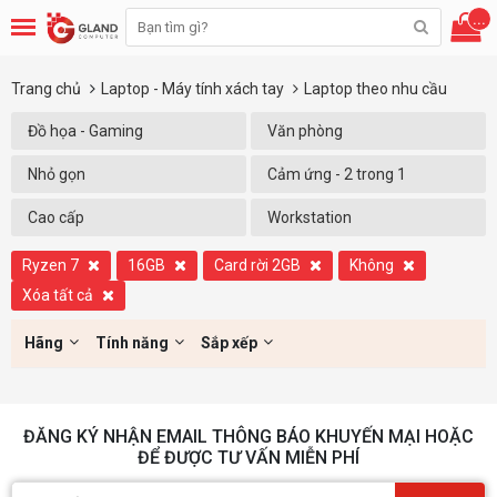
...
Trang chủ
Laptop - Máy tính xách tay
Laptop theo nhu cầu
Đồ họa - Gaming
Văn phòng
Nhỏ gọn
Cảm ứng - 2 trong 1
Cao cấp
Workstation
Ryzen 7
16GB
Card rời 2GB
Không
Xóa tất cả
Hãng
Tính năng
Sắp xếp
ĐĂNG KÝ NHẬN EMAIL THÔNG BÁO KHUYẾN MẠI HOẶC
ĐỂ ĐƯỢC TƯ VẤN MIỄN PHÍ