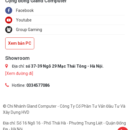
Cộng đồng Gland Computer
Facebook
Youtube
Group Gaming
Xem bản PC
Showroom
Địa chỉ:
số 37-39 Ngõ 29 Mạc Thái Tông - Hà Nội.
[Xem đường đi]
Hotline:
0334577086
© Chi Nhánh Gland Computer - Công Ty Cổ Phần Tư Vấn Đầu Tư Và
Xây Dựng HVD
Địa chỉ: Số 16 Ngõ 16 - Phố Thái Hà - Phường Trung Liệt - Quận Đống
Đa - Hà Nội