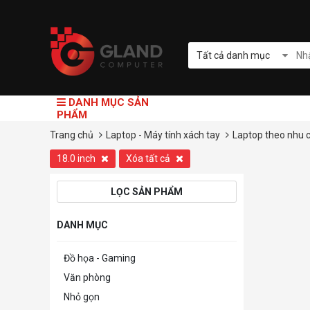
Tất cả danh mục
DANH MỤC SẢN
PHẨM
Trang chủ
Laptop - Máy tính xách tay
Laptop theo nhu 
18.0 inch
Xóa tất cả
LỌC SẢN PHẨM
DANH MỤC
Đồ họa - Gaming
Văn phòng
Nhỏ gọn