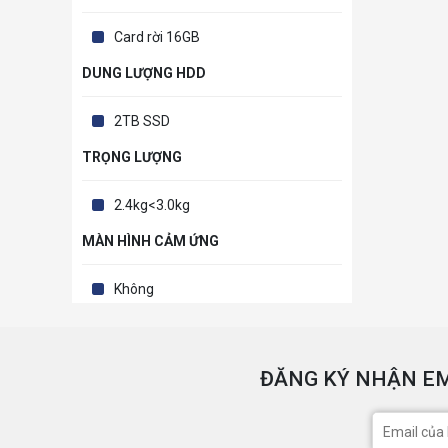
Card rời 16GB
DUNG LƯỢNG HDD
2TB SSD
TRỌNG LƯỢNG
2.4kg<3.0kg
MÀN HÌNH CẢM ỨNG
Không
ĐĂNG KÝ NHẬN EM