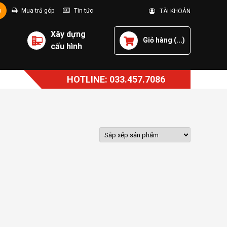
p
Mua trả góp
Tin tức
TÀI KHOẢN
Xây dựng
Giỏ hàng (
...
)
cấu hình
HOTLINE: 033.457.7086