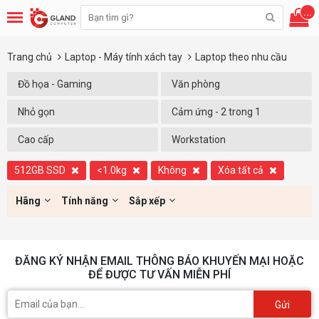
...
Trang chủ
Laptop - Máy tính xách tay
Laptop theo nhu cầu
Đồ họa - Gaming
Văn phòng
Nhỏ gọn
Cảm ứng - 2 trong 1
Cao cấp
Workstation
512GB SSD
<1.0kg
Không
Xóa tất cả
Hãng
Tính năng
Sắp xếp
ĐĂNG KÝ NHẬN EMAIL THÔNG BÁO KHUYẾN MẠI HOẶC
ĐỂ ĐƯỢC TƯ VẤN MIỄN PHÍ
Gửi