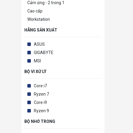
Cảm ứng - 2 trong 1
Cao cấp
Workstation
HÃNG SẢN XUẤT
ASUS
GIGABYTE
MSI
BỘ VI XỬ LÝ
Core i7
Ryzen 7
Core i9
Ryzen 9
BỘ NHỚ TRONG