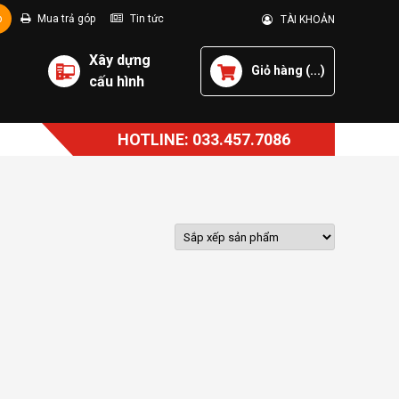
p
Mua trả góp
Tin tức
TÀI KHOẢN
Xây dựng
Giỏ hàng (
...
)
cấu hình
HOTLINE: 033.457.7086