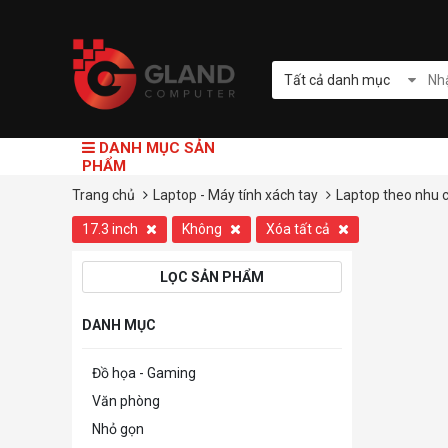
Tất cả danh mục
DANH MỤC SẢN
PHẨM
Trang chủ
Laptop - Máy tính xách tay
Laptop theo nhu 
17.3 inch
Không
Xóa tất cả
LỌC SẢN PHẨM
DANH MỤC
Đồ họa - Gaming
Văn phòng
Nhỏ gọn