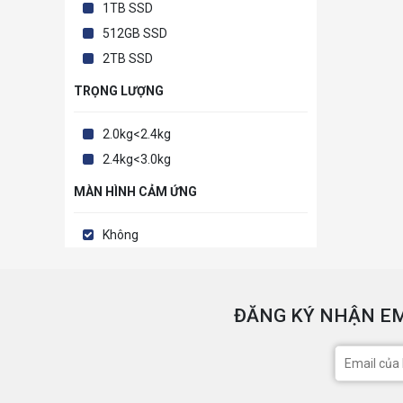
1TB SSD
512GB SSD
2TB SSD
TRỌNG LƯỢNG
2.0kg<2.4kg
2.4kg<3.0kg
MÀN HÌNH CẢM ỨNG
Không
ĐĂNG KÝ NHẬN EM