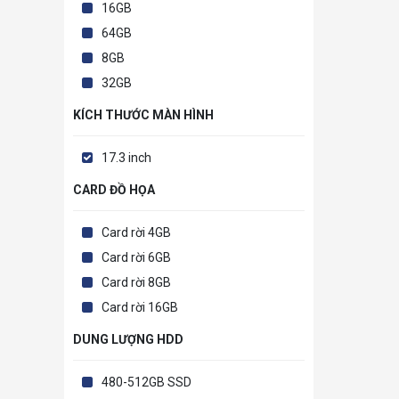
16GB
64GB
8GB
32GB
KÍCH THƯỚC MÀN HÌNH
17.3 inch
CARD ĐỒ HỌA
Card rời 4GB
Card rời 6GB
Card rời 8GB
Card rời 16GB
DUNG LƯỢNG HDD
480-512GB SSD