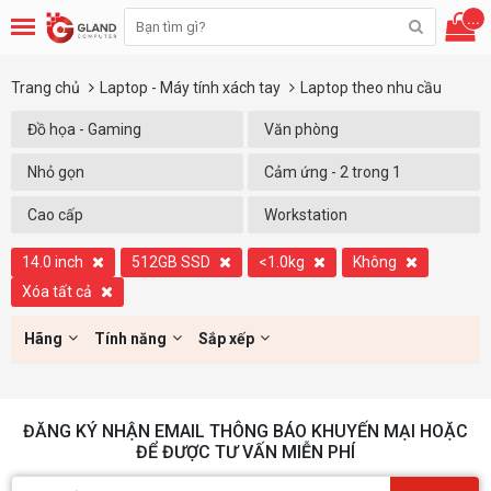
...
Trang chủ
Laptop - Máy tính xách tay
Laptop theo nhu cầu
Đồ họa - Gaming
Văn phòng
Nhỏ gọn
Cảm ứng - 2 trong 1
Cao cấp
Workstation
14.0 inch
512GB SSD
<1.0kg
Không
Xóa tất cả
Hãng
Tính năng
Sắp xếp
ĐĂNG KÝ NHẬN EMAIL THÔNG BÁO KHUYẾN MẠI HOẶC
ĐỂ ĐƯỢC TƯ VẤN MIỄN PHÍ