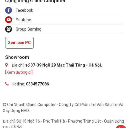
Cộng đồng Gland Computer
Facebook
Youtube
Group Gaming
Xem bản PC
Showroom
Địa chỉ:
số 37-39 Ngõ 29 Mạc Thái Tông - Hà Nội.
[Xem đường đi]
Hotline:
0334577086
© Chi Nhánh Gland Computer - Công Ty Cổ Phần Tư Vấn Đầu Tư Và
Xây Dựng HVD
Địa chỉ: Số 16 Ngõ 16 - Phố Thái Hà - Phường Trung Liệt - Quận Đống
Đa - Hà Nội