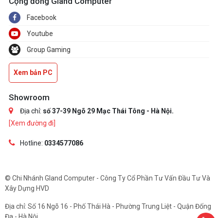
Cộng đồng Gland Computer
Facebook
Youtube
Group Gaming
Xem bản PC
Showroom
Địa chỉ:
số 37-39 Ngõ 29 Mạc Thái Tông - Hà Nội.
[Xem đường đi]
Hotline:
0334577086
© Chi Nhánh Gland Computer - Công Ty Cổ Phần Tư Vấn Đầu Tư Và
Xây Dựng HVD
Địa chỉ: Số 16 Ngõ 16 - Phố Thái Hà - Phường Trung Liệt - Quận Đống
Đa - Hà Nội