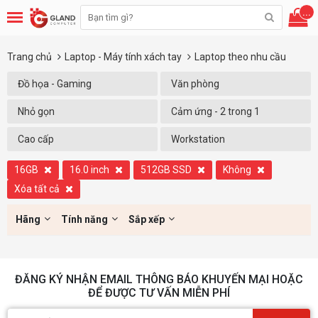
...
Trang chủ
Laptop - Máy tính xách tay
Laptop theo nhu cầu
Đồ họa - Gaming
Văn phòng
Nhỏ gọn
Cảm ứng - 2 trong 1
Cao cấp
Workstation
16GB
16.0 inch
512GB SSD
Không
Xóa tất cả
Hãng
Tính năng
Sắp xếp
ĐĂNG KÝ NHẬN EMAIL THÔNG BÁO KHUYẾN MẠI HOẶC
ĐỂ ĐƯỢC TƯ VẤN MIỄN PHÍ