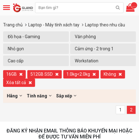
...
Trang chủ
Laptop - Máy tính xách tay
Laptop theo nhu cầu
Đồ họa - Gaming
Văn phòng
Nhỏ gọn
Cảm ứng - 2 trong 1
Cao cấp
Workstation
16GB
512GB SSD
1.0kg<2.0kg
Không
Xóa tất cả
Hãng
Tính năng
Sắp xếp
1
2
ĐĂNG KÝ NHẬN EMAIL THÔNG BÁO KHUYẾN MẠI HOẶC
ĐỂ ĐƯỢC TƯ VẤN MIỄN PHÍ