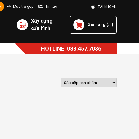
p
Mua trả góp
Tin tức
TÀI KHOẢN
Xây dựng
Giỏ hàng (
...
)
cấu hình
HOTLINE: 033.457.7086