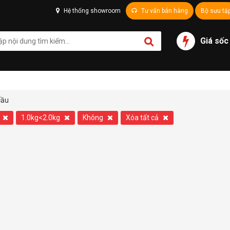
Hệ thống showroom
Tư vấn bán hàng
Bộ sưu tậ
Giá sốc
cầu
1.0kg<2.0kg
Không
Xóa tất cả