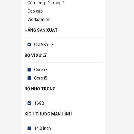
Cảm ứng - 2 trong 1
Cao cấp
Workstation
HÃNG SẢN XUẤT
GIGABYTE
BỘ VI XỬ LÝ
Core i7
Core i5
BỘ NHỚ TRONG
16GB
KÍCH THƯỚC MÀN HÌNH
14.0 inch