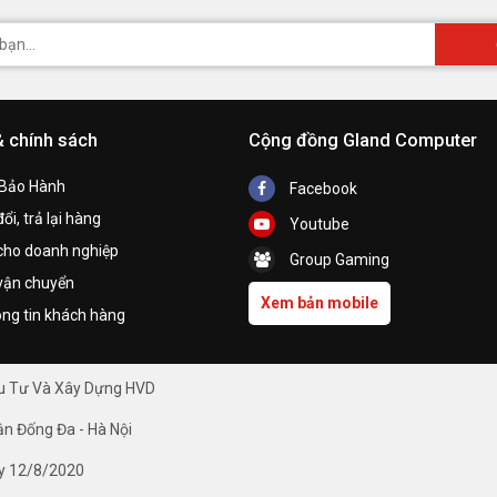
& chính sách
Cộng đồng Gland Computer
 Bảo Hành
Facebook
ổi, trả lại hàng
Youtube
cho doanh nghiệp
Group Gaming
vận chuyển
Xem bản mobile
ng tin khách hàng
ầu Tư Và Xây Dựng HVD
ận Đống Đa - Hà Nội
y 12/8/2020