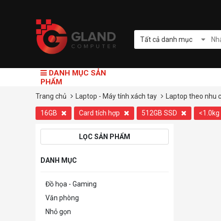
Tất cả danh mục
DANH MỤC SẢN
PHẨM
Trang chủ
Laptop - Máy tính xách tay
Laptop theo nhu 
16GB
Card tích hợp
512GB SSD
<1.0kg
LỌC SẢN PHẨM
DANH MỤC
Đồ họa - Gaming
Văn phòng
Nhỏ gọn