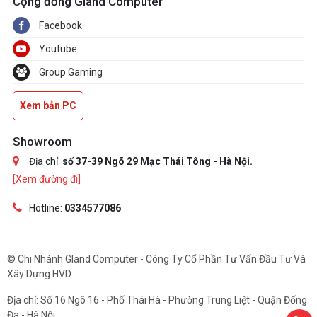
Cộng đồng Gland Computer
Facebook
Youtube
Group Gaming
Xem bản PC
Showroom
Địa chỉ:
số 37-39 Ngõ 29 Mạc Thái Tông - Hà Nội.
[Xem đường đi]
Hotline:
0334577086
© Chi Nhánh Gland Computer - Công Ty Cổ Phần Tư Vấn Đầu Tư Và
Xây Dựng HVD
Địa chỉ: Số 16 Ngõ 16 - Phố Thái Hà - Phường Trung Liệt - Quận Đống
Đa - Hà Nội