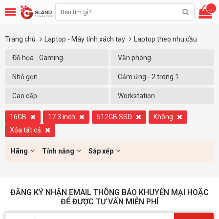
...
Trang chủ
Laptop - Máy tính xách tay
Laptop theo nhu cầu
Đồ họa - Gaming
Văn phòng
Nhỏ gọn
Cảm ứng - 2 trong 1
Cao cấp
Workstation
16GB
17.3 inch
512GB SSD
Không
Xóa tất cả
Hãng
Tính năng
Sắp xếp
ĐĂNG KÝ NHẬN EMAIL THÔNG BÁO KHUYẾN MẠI HOẶC
ĐỂ ĐƯỢC TƯ VẤN MIỄN PHÍ