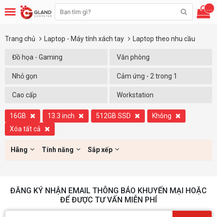
...
Trang chủ
Laptop - Máy tính xách tay
Laptop theo nhu cầu
Đồ họa - Gaming
Văn phòng
Nhỏ gọn
Cảm ứng - 2 trong 1
Cao cấp
Workstation
16GB
13.3 inch
512GB SSD
Không
Xóa tất cả
Hãng
Tính năng
Sắp xếp
ĐĂNG KÝ NHẬN EMAIL THÔNG BÁO KHUYẾN MẠI HOẶC
ĐỂ ĐƯỢC TƯ VẤN MIỄN PHÍ