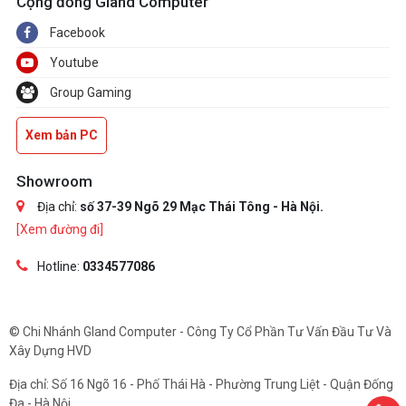
Cộng đồng Gland Computer
Facebook
Youtube
Group Gaming
Xem bản PC
Showroom
Địa chỉ:
số 37-39 Ngõ 29 Mạc Thái Tông - Hà Nội.
[Xem đường đi]
Hotline:
0334577086
© Chi Nhánh Gland Computer - Công Ty Cổ Phần Tư Vấn Đầu Tư Và
Xây Dựng HVD
Địa chỉ: Số 16 Ngõ 16 - Phố Thái Hà - Phường Trung Liệt - Quận Đống
Đa - Hà Nội