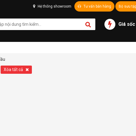
Hệ thống showroom
Tư vấn bán hàng
Bộ sưu tậ
Giá sốc
cầu
Xóa tất cả