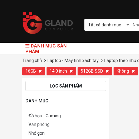
Tất cả danh mục
DANH MỤC SẢN
PHẨM
Trang chủ
Laptop - Máy tính xách tay
Laptop theo nhu 
16GB
14.0 inch
512GB SSD
Không
LỌC SẢN PHẨM
DANH MỤC
Đồ họa - Gaming
Văn phòng
Nhỏ gọn