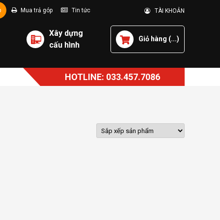
p
Mua trả góp
Tin tức
TÀI KHOẢN
Xây dựng
Giỏ hàng (
...
)
cấu hình
HOTLINE: 033.457.7086