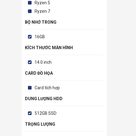
Ryzen 5
Ryzen 7
BỘ NHỚ TRONG
16GB
KÍCH THƯỚC MÀN HÌNH
14.0 inch
CARD ĐỒ HỌA
Card tích hợp
DUNG LƯỢNG HDD
512GB SSD
TRỌNG LƯỢNG