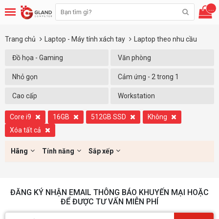
...
Trang chủ
Laptop - Máy tính xách tay
Laptop theo nhu cầu
Đồ họa - Gaming
Văn phòng
Nhỏ gọn
Cảm ứng - 2 trong 1
Cao cấp
Workstation
Core i9
16GB
512GB SSD
Không
Xóa tất cả
Hãng
Tính năng
Sắp xếp
ĐĂNG KÝ NHẬN EMAIL THÔNG BÁO KHUYẾN MẠI HOẶC
ĐỂ ĐƯỢC TƯ VẤN MIỄN PHÍ