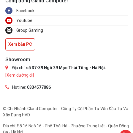
Cộng đồng Gland Computer
Facebook
Youtube
Group Gaming
Xem bản PC
Showroom
Địa chỉ:
số 37-39 Ngõ 29 Mạc Thái Tông - Hà Nội.
[Xem đường đi]
Hotline:
0334577086
© Chi Nhánh Gland Computer - Công Ty Cổ Phần Tư Vấn Đầu Tư Và
Xây Dựng HVD
Địa chỉ: Số 16 Ngõ 16 - Phố Thái Hà - Phường Trung Liệt - Quận Đống
Đa - Hà Nội