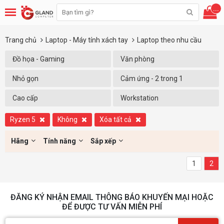
...
Trang chủ
Laptop - Máy tính xách tay
Laptop theo nhu cầu
Đồ họa - Gaming
Văn phòng
Nhỏ gọn
Cảm ứng - 2 trong 1
Cao cấp
Workstation
Ryzen 5
Không
Xóa tất cả
Hãng
Tính năng
Sắp xếp
1
2
ĐĂNG KÝ NHẬN EMAIL THÔNG BÁO KHUYẾN MẠI HOẶC
ĐỂ ĐƯỢC TƯ VẤN MIỄN PHÍ