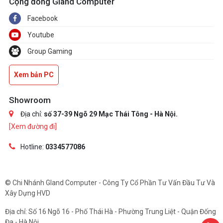
Cộng đồng Gland Computer
Facebook
Youtube
Group Gaming
Xem bản PC
Showroom
Địa chỉ:
số 37-39 Ngõ 29 Mạc Thái Tông - Hà Nội.
[Xem đường đi]
Hotline:
0334577086
© Chi Nhánh Gland Computer - Công Ty Cổ Phần Tư Vấn Đầu Tư Và
Xây Dựng HVD
Địa chỉ: Số 16 Ngõ 16 - Phố Thái Hà - Phường Trung Liệt - Quận Đống
Đa - Hà Nội