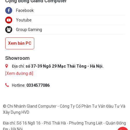
Cộng đồng Gland Computer
Facebook
Youtube
Group Gaming
Xem bản PC
Showroom
Địa chỉ:
số 37-39 Ngõ 29 Mạc Thái Tông - Hà Nội.
[Xem đường đi]
Hotline:
0334577086
© Chi Nhánh Gland Computer - Công Ty Cổ Phần Tư Vấn Đầu Tư Và
Xây Dựng HVD
Địa chỉ: Số 16 Ngõ 16 - Phố Thái Hà - Phường Trung Liệt - Quận Đống
Đa - Hà Nội