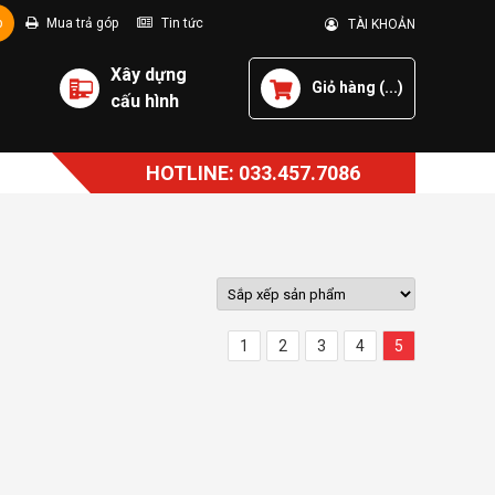
p
Mua trả góp
Tin tức
TÀI KHOẢN
Xây dựng
Giỏ hàng (
...
)
cấu hình
HOTLINE: 033.457.7086
1
2
3
4
5