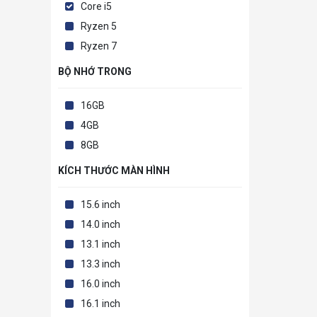
Core i5
Ryzen 5
Ryzen 7
BỘ NHỚ TRONG
16GB
4GB
8GB
KÍCH THƯỚC MÀN HÌNH
15.6 inch
14.0 inch
13.1 inch
13.3 inch
16.0 inch
16.1 inch