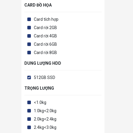
CARD ĐỒ HỌA
Card tích hợp
Card rời 2GB
Card rời 4GB
Card rời 6GB
Card rời 8GB
DUNG LƯỢNG HDD
512GB SSD
TRỌNG LƯỢNG
<1.0kg
1.0kg<2.0kg
2.0kg<2.4kg
2.4kg<3.0kg