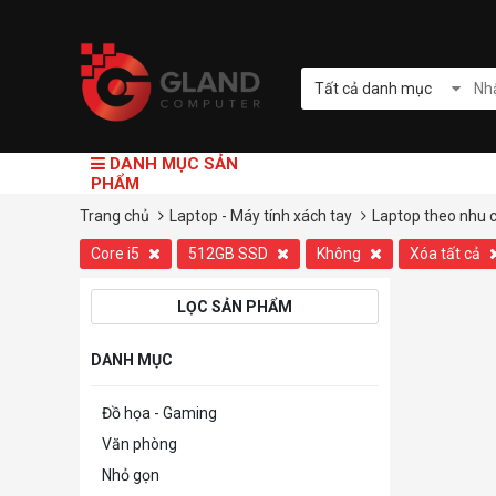
Tất cả danh mục
DANH MỤC SẢN
PHẨM
Trang chủ
Laptop - Máy tính xách tay
Laptop theo nhu 
Core i5
512GB SSD
Không
Xóa tất cả
LỌC SẢN PHẨM
DANH MỤC
Đồ họa - Gaming
Văn phòng
Nhỏ gọn