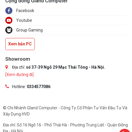
Cộng đồng Gland Computer
Facebook
Youtube
Group Gaming
Xem bản PC
Showroom
Địa chỉ:
số 37-39 Ngõ 29 Mạc Thái Tông - Hà Nội.
[Xem đường đi]
Hotline:
0334577086
© Chi Nhánh Gland Computer - Công Ty Cổ Phần Tư Vấn Đầu Tư Và
Xây Dựng HVD
Địa chỉ: Số 16 Ngõ 16 - Phố Thái Hà - Phường Trung Liệt - Quận Đống
Đa - Hà Nội