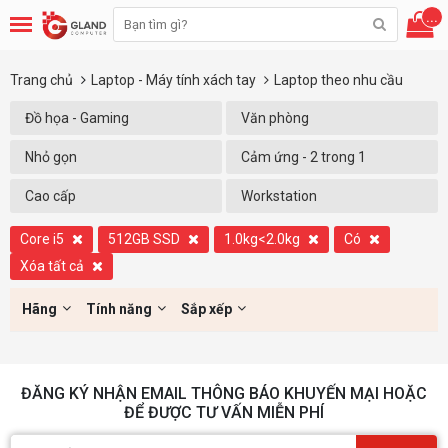
...
Trang chủ
Laptop - Máy tính xách tay
Laptop theo nhu cầu
Đồ họa - Gaming
Văn phòng
Nhỏ gọn
Cảm ứng - 2 trong 1
Cao cấp
Workstation
Core i5
512GB SSD
1.0kg<2.0kg
Có
Xóa tất cả
Hãng
Tính năng
Sắp xếp
ĐĂNG KÝ NHẬN EMAIL THÔNG BÁO KHUYẾN MẠI HOẶC
ĐỂ ĐƯỢC TƯ VẤN MIỄN PHÍ