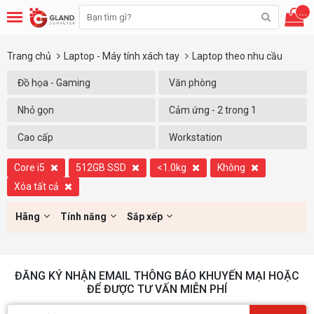
...
Trang chủ
Laptop - Máy tính xách tay
Laptop theo nhu cầu
Đồ họa - Gaming
Văn phòng
Nhỏ gọn
Cảm ứng - 2 trong 1
Cao cấp
Workstation
Core i5
512GB SSD
<1.0kg
Không
Xóa tất cả
Hãng
Tính năng
Sắp xếp
ĐĂNG KÝ NHẬN EMAIL THÔNG BÁO KHUYẾN MẠI HOẶC
ĐỂ ĐƯỢC TƯ VẤN MIỄN PHÍ