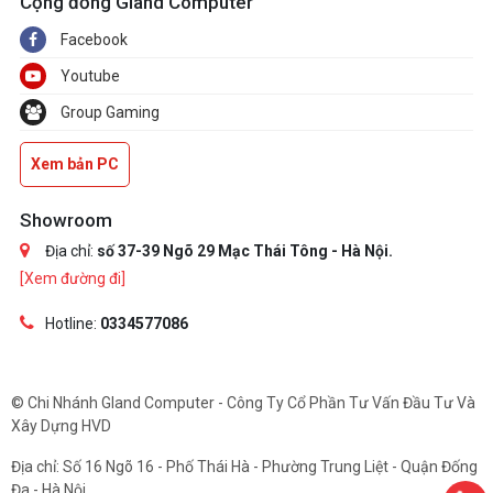
Cộng đồng Gland Computer
Facebook
Youtube
Group Gaming
Xem bản PC
Showroom
Địa chỉ:
số 37-39 Ngõ 29 Mạc Thái Tông - Hà Nội.
[Xem đường đi]
Hotline:
0334577086
© Chi Nhánh Gland Computer - Công Ty Cổ Phần Tư Vấn Đầu Tư Và
Xây Dựng HVD
Địa chỉ: Số 16 Ngõ 16 - Phố Thái Hà - Phường Trung Liệt - Quận Đống
Đa - Hà Nội