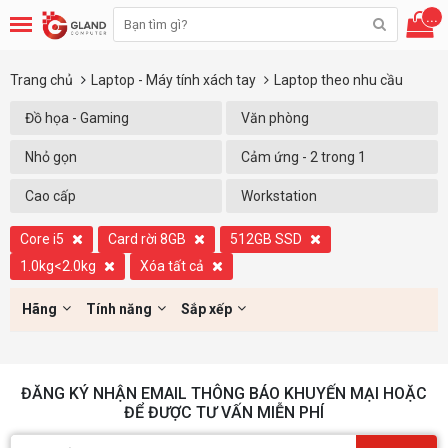
...
Trang chủ
Laptop - Máy tính xách tay
Laptop theo nhu cầu
Đồ họa - Gaming
Văn phòng
Nhỏ gọn
Cảm ứng - 2 trong 1
Cao cấp
Workstation
Core i5
Card rời 8GB
512GB SSD
1.0kg<2.0kg
Xóa tất cả
Hãng
Tính năng
Sắp xếp
ĐĂNG KÝ NHẬN EMAIL THÔNG BÁO KHUYẾN MẠI HOẶC
ĐỂ ĐƯỢC TƯ VẤN MIỄN PHÍ