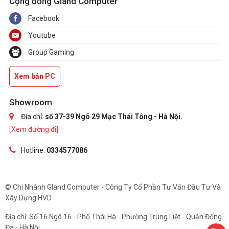
Cộng đồng Gland Computer
Facebook
Youtube
Group Gaming
Xem bản PC
Showroom
Địa chỉ:
số 37-39 Ngõ 29 Mạc Thái Tông - Hà Nội.
[Xem đường đi]
Hotline:
0334577086
© Chi Nhánh Gland Computer - Công Ty Cổ Phần Tư Vấn Đầu Tư Và
Xây Dựng HVD
Địa chỉ: Số 16 Ngõ 16 - Phố Thái Hà - Phường Trung Liệt - Quận Đống
Đa - Hà Nội