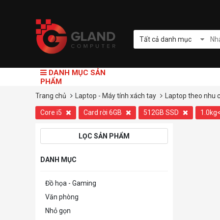
Tất cả danh mục
DANH MỤC SẢN
PHẨM
Trang chủ
Laptop - Máy tính xách tay
Laptop theo nhu 
Core i5
Card rời 6GB
512GB SSD
1.0kg
LỌC SẢN PHẨM
DANH MỤC
Đồ họa - Gaming
Văn phòng
Nhỏ gọn