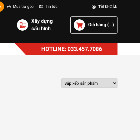
p
Mua trả góp
Tin tức
TÀI KHOẢN
Xây dựng
Giỏ hàng (
...
)
cấu hình
HOTLINE: 033.457.7086