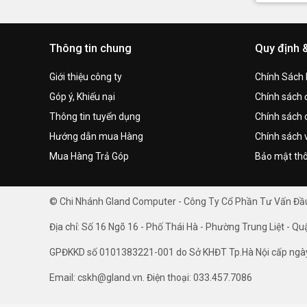
Thông tin chung
Quy định 
Giới thiệu công ty
Chính Sách
Góp ý, Khiếu nại
Chính sách đ
Thông tin tuyển dụng
Chính sách 
Hướng dẫn mua Hàng
Chính sách 
Mua Hàng Trả Góp
Bảo mật thô
© Chi Nhánh Gland Computer - Công Ty Cổ Phần Tư Vấn Đ
Địa chỉ: Số 16 Ngõ 16 - Phố Thái Hà - Phường Trung Liệt - Qu
GPĐKKD số 0101383221-001 do Sở KHĐT Tp.Hà Nội cấp ngà
Email: cskh@gland.vn. Điện thoại: 033.457.7086