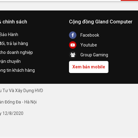
& chính sách
Cộng đồng Gland Computer
 Bảo Hành
Facebook
ổi, trả lại hàng
Youtube
cho doanh nghiệp
Group Gaming
vận chuyển
Xem bản mobile
ng tin khách hàng
ầu Tư Và Xây Dựng HVD
ận Đống Đa - Hà Nội
y 12/8/2020