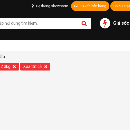
Hệ thống showroom
Tư vấn bán hàng
Bộ sưu tậ
Giá sốc
cầu
<2.0kg
Xóa tất cả