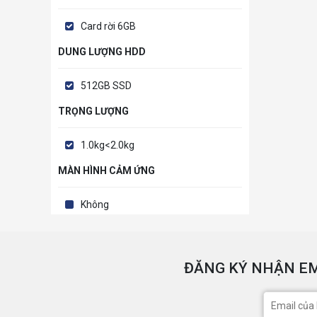
Card rời 6GB
DUNG LƯỢNG HDD
512GB SSD
TRỌNG LƯỢNG
1.0kg<2.0kg
MÀN HÌNH CẢM ỨNG
Không
ĐĂNG KÝ NHẬN EM