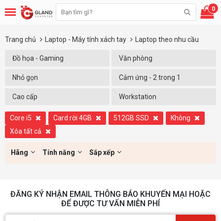
0
Trang chủ
Laptop - Máy tính xách tay
Laptop theo nhu cầu
Đồ họa - Gaming
Văn phòng
Nhỏ gọn
Cảm ứng - 2 trong 1
Cao cấp
Workstation
Core i5
Card rời 4GB
512GB SSD
Không
Xóa tất cả
Hãng
Tính năng
Sắp xếp
ĐĂNG KÝ NHẬN EMAIL THÔNG BÁO KHUYẾN MẠI HOẶC
ĐỂ ĐƯỢC TƯ VẤN MIỄN PHÍ