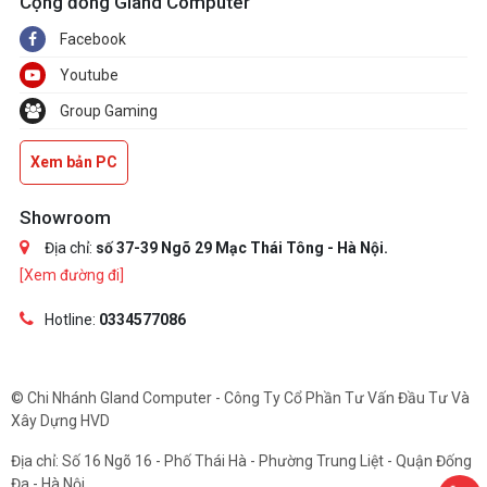
Cộng đồng Gland Computer
Facebook
Youtube
Group Gaming
Xem bản PC
Showroom
Địa chỉ:
số 37-39 Ngõ 29 Mạc Thái Tông - Hà Nội.
[Xem đường đi]
Hotline:
0334577086
© Chi Nhánh Gland Computer - Công Ty Cổ Phần Tư Vấn Đầu Tư Và
Xây Dựng HVD
Địa chỉ: Số 16 Ngõ 16 - Phố Thái Hà - Phường Trung Liệt - Quận Đống
Đa - Hà Nội