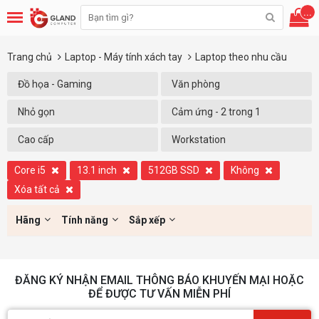
...
Trang chủ
Laptop - Máy tính xách tay
Laptop theo nhu cầu
Đồ họa - Gaming
Văn phòng
Nhỏ gọn
Cảm ứng - 2 trong 1
Cao cấp
Workstation
Core i5
13.1 inch
512GB SSD
Không
Xóa tất cả
Hãng
Tính năng
Sắp xếp
ĐĂNG KÝ NHẬN EMAIL THÔNG BÁO KHUYẾN MẠI HOẶC
ĐỂ ĐƯỢC TƯ VẤN MIỄN PHÍ