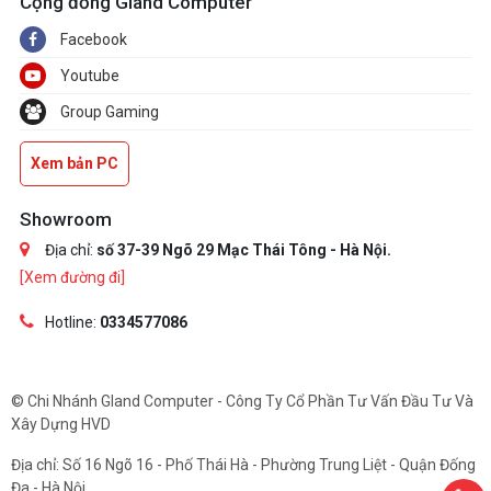
Cộng đồng Gland Computer
Facebook
Youtube
Group Gaming
Xem bản PC
Showroom
Địa chỉ:
số 37-39 Ngõ 29 Mạc Thái Tông - Hà Nội.
[Xem đường đi]
Hotline:
0334577086
© Chi Nhánh Gland Computer - Công Ty Cổ Phần Tư Vấn Đầu Tư Và
Xây Dựng HVD
Địa chỉ: Số 16 Ngõ 16 - Phố Thái Hà - Phường Trung Liệt - Quận Đống
Đa - Hà Nội