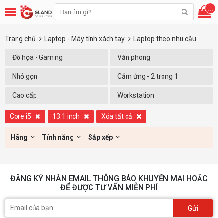
...
Trang chủ
Laptop - Máy tính xách tay
Laptop theo nhu cầu
Đồ họa - Gaming
Văn phòng
Nhỏ gọn
Cảm ứng - 2 trong 1
Cao cấp
Workstation
Core i5
13.1 inch
Xóa tất cả
Hãng
Tính năng
Sắp xếp
ĐĂNG KÝ NHẬN EMAIL THÔNG BÁO KHUYẾN MẠI HOẶC
ĐỂ ĐƯỢC TƯ VẤN MIỄN PHÍ
Gửi