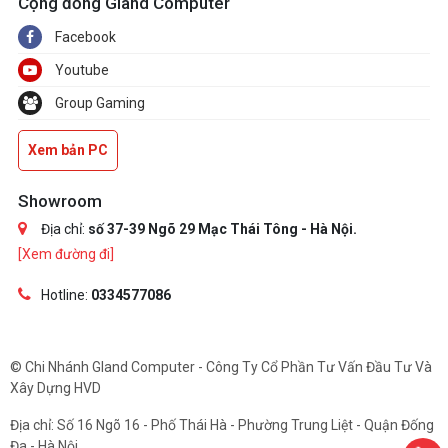
Cộng đồng Gland Computer
Facebook
Youtube
Group Gaming
Xem bản PC
Showroom
Địa chỉ:
số 37-39 Ngõ 29 Mạc Thái Tông - Hà Nội.
[Xem đường đi]
Hotline:
0334577086
© Chi Nhánh Gland Computer - Công Ty Cổ Phần Tư Vấn Đầu Tư Và
Xây Dựng HVD
Địa chỉ: Số 16 Ngõ 16 - Phố Thái Hà - Phường Trung Liệt - Quận Đống
Đa - Hà Nội