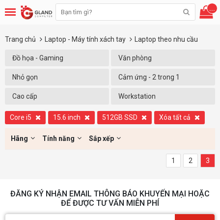
...
Trang chủ
Laptop - Máy tính xách tay
Laptop theo nhu cầu
Đồ họa - Gaming
Văn phòng
Nhỏ gọn
Cảm ứng - 2 trong 1
Cao cấp
Workstation
Core i5
15.6 inch
512GB SSD
Xóa tất cả
Hãng
Tính năng
Sắp xếp
1
2
3
ĐĂNG KÝ NHẬN EMAIL THÔNG BÁO KHUYẾN MẠI HOẶC
ĐỂ ĐƯỢC TƯ VẤN MIỄN PHÍ