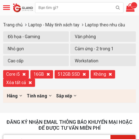
...
Trang chủ
Laptop - Máy tính xách tay
Laptop theo nhu cầu
Đồ họa - Gaming
Văn phòng
Nhỏ gọn
Cảm ứng - 2 trong 1
Cao cấp
Workstation
Core i5
16GB
512GB SSD
Không
Xóa tất cả
Hãng
Tính năng
Sắp xếp
ĐĂNG KÝ NHẬN EMAIL THÔNG BÁO KHUYẾN MẠI HOẶC
ĐỂ ĐƯỢC TƯ VẤN MIỄN PHÍ