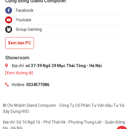
Cộng đồng Gland Computer
Facebook
Youtube
Group Gaming
Xem bản PC
Showroom
Địa chỉ:
số 37-39 Ngõ 29 Mạc Thái Tông - Hà Nội.
[Xem đường đi]
Hotline:
0334577086
© Chi Nhánh Gland Computer - Công Ty Cổ Phần Tư Vấn Đầu Tư Và
Xây Dựng HVD
Địa chỉ: Số 16 Ngõ 16 - Phố Thái Hà - Phường Trung Liệt - Quận Đống
Đa - Hà Nội