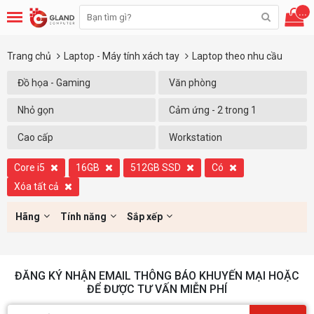
...
Trang chủ
Laptop - Máy tính xách tay
Laptop theo nhu cầu
Đồ họa - Gaming
Văn phòng
Nhỏ gọn
Cảm ứng - 2 trong 1
Cao cấp
Workstation
Core i5
16GB
512GB SSD
Có
Xóa tất cả
Hãng
Tính năng
Sắp xếp
ĐĂNG KÝ NHẬN EMAIL THÔNG BÁO KHUYẾN MẠI HOẶC
ĐỂ ĐƯỢC TƯ VẤN MIỄN PHÍ