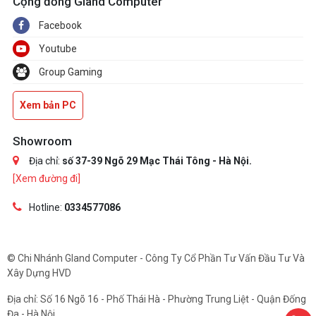
Cộng đồng Gland Computer
Facebook
Youtube
Group Gaming
Xem bản PC
Showroom
Địa chỉ:
số 37-39 Ngõ 29 Mạc Thái Tông - Hà Nội.
[Xem đường đi]
Hotline:
0334577086
© Chi Nhánh Gland Computer - Công Ty Cổ Phần Tư Vấn Đầu Tư Và
Xây Dựng HVD
Địa chỉ: Số 16 Ngõ 16 - Phố Thái Hà - Phường Trung Liệt - Quận Đống
Đa - Hà Nội