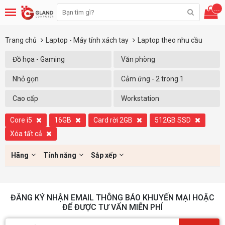
...
Trang chủ
Laptop - Máy tính xách tay
Laptop theo nhu cầu
Đồ họa - Gaming
Văn phòng
Nhỏ gọn
Cảm ứng - 2 trong 1
Cao cấp
Workstation
Core i5
16GB
Card rời 2GB
512GB SSD
Xóa tất cả
Hãng
Tính năng
Sắp xếp
ĐĂNG KÝ NHẬN EMAIL THÔNG BÁO KHUYẾN MẠI HOẶC
ĐỂ ĐƯỢC TƯ VẤN MIỄN PHÍ