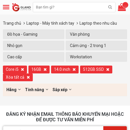
...
Trang chủ
Laptop - Máy tính xách tay
Laptop theo nhu cầu
Đồ họa - Gaming
Văn phòng
Nhỏ gọn
Cảm ứng - 2 trong 1
Cao cấp
Workstation
Core i5
16GB
14.0 inch
512GB SSD
Xóa tất cả
Hãng
Tính năng
Sắp xếp
ĐĂNG KÝ NHẬN EMAIL THÔNG BÁO KHUYẾN MẠI HOẶC
ĐỂ ĐƯỢC TƯ VẤN MIỄN PHÍ