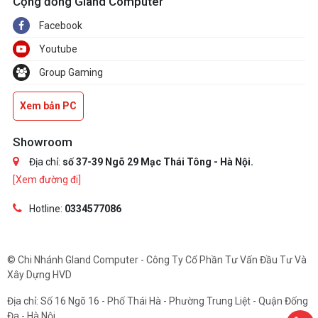
Cộng đồng Gland Computer
Facebook
Youtube
Group Gaming
Xem bản PC
Showroom
Địa chỉ:
số 37-39 Ngõ 29 Mạc Thái Tông - Hà Nội.
[Xem đường đi]
Hotline:
0334577086
© Chi Nhánh Gland Computer - Công Ty Cổ Phần Tư Vấn Đầu Tư Và
Xây Dựng HVD
Địa chỉ: Số 16 Ngõ 16 - Phố Thái Hà - Phường Trung Liệt - Quận Đống
Đa - Hà Nội