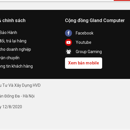
& chính sách
Cộng đồng Gland Computer
 Bảo Hành
Facebook
ổi, trả lại hàng
Youtube
cho doanh nghiệp
Group Gaming
vận chuyển
Xem bản mobile
ng tin khách hàng
ầu Tư Và Xây Dựng HVD
ận Đống Đa - Hà Nội
y 12/8/2020