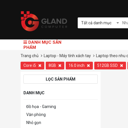
Tất cả danh mục
DANH MỤC SẢN
PHẨM
Trang chủ
Laptop - Máy tính xách tay
Laptop theo nhu 
Core i5
8GB
16.0 inch
512GB SSD
LỌC SẢN PHẨM
DANH MỤC
Đồ họa - Gaming
Văn phòng
Nhỏ gọn