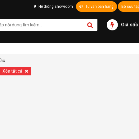
Hệ thống showroom
Tư vấn bán hàng
Bộ sưu tậ
Giá sốc
cầu
Xóa tất cả