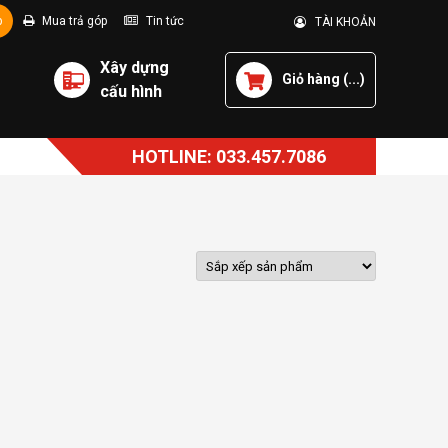
p
Mua trả góp
Tin tức
TÀI KHOẢN
Xây dựng
Giỏ hàng (
...
)
cấu hình
HOTLINE: 033.457.7086