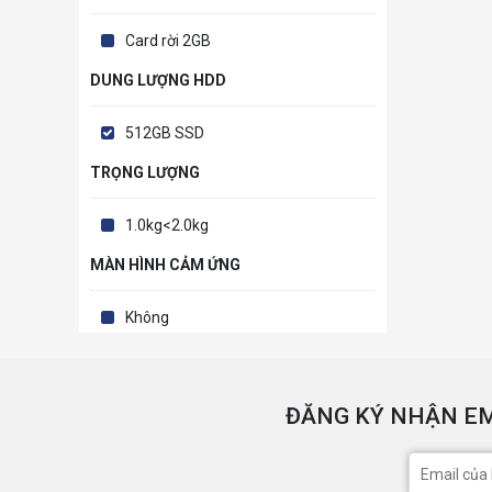
Card rời 2GB
DUNG LƯỢNG HDD
512GB SSD
TRỌNG LƯỢNG
1.0kg<2.0kg
MÀN HÌNH CẢM ỨNG
Không
ĐĂNG KÝ NHẬN EM