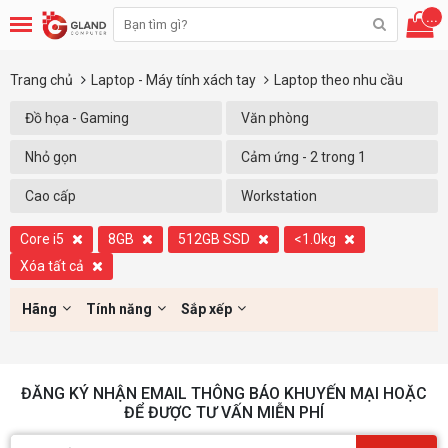
...
Trang chủ
Laptop - Máy tính xách tay
Laptop theo nhu cầu
Đồ họa - Gaming
Văn phòng
Nhỏ gọn
Cảm ứng - 2 trong 1
Cao cấp
Workstation
Core i5
8GB
512GB SSD
<1.0kg
Xóa tất cả
Hãng
Tính năng
Sắp xếp
ĐĂNG KÝ NHẬN EMAIL THÔNG BÁO KHUYẾN MẠI HOẶC
ĐỂ ĐƯỢC TƯ VẤN MIỄN PHÍ