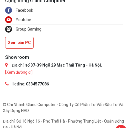
Cộng đồng Gland Computer
Facebook
Youtube
Group Gaming
Xem bản PC
Showroom
Địa chỉ:
số 37-39 Ngõ 29 Mạc Thái Tông - Hà Nội.
[Xem đường đi]
Hotline:
0334577086
© Chi Nhánh Gland Computer - Công Ty Cổ Phần Tư Vấn Đầu Tư Và
Xây Dựng HVD
Địa chỉ: Số 16 Ngõ 16 - Phố Thái Hà - Phường Trung Liệt - Quận Đống
Đa - Hà Nội