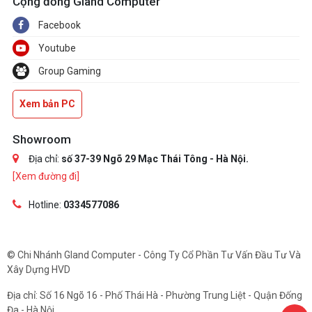
Cộng đồng Gland Computer
Facebook
Youtube
Group Gaming
Xem bản PC
Showroom
Địa chỉ:
số 37-39 Ngõ 29 Mạc Thái Tông - Hà Nội.
[Xem đường đi]
Hotline:
0334577086
© Chi Nhánh Gland Computer - Công Ty Cổ Phần Tư Vấn Đầu Tư Và
Xây Dựng HVD
Địa chỉ: Số 16 Ngõ 16 - Phố Thái Hà - Phường Trung Liệt - Quận Đống
Đa - Hà Nội