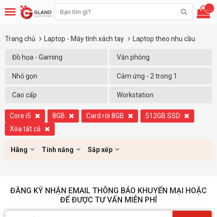
...
Trang chủ
Laptop - Máy tính xách tay
Laptop theo nhu cầu
Đồ họa - Gaming
Văn phòng
Nhỏ gọn
Cảm ứng - 2 trong 1
Cao cấp
Workstation
Core i5
8GB
Card rời 8GB
512GB SSD
Xóa tất cả
Hãng
Tính năng
Sắp xếp
ĐĂNG KÝ NHẬN EMAIL THÔNG BÁO KHUYẾN MẠI HOẶC
ĐỂ ĐƯỢC TƯ VẤN MIỄN PHÍ