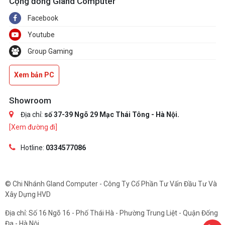
Cộng đồng Gland Computer
Facebook
Youtube
Group Gaming
Xem bản PC
Showroom
Địa chỉ:
số 37-39 Ngõ 29 Mạc Thái Tông - Hà Nội.
[Xem đường đi]
Hotline:
0334577086
© Chi Nhánh Gland Computer - Công Ty Cổ Phần Tư Vấn Đầu Tư Và
Xây Dựng HVD
Địa chỉ: Số 16 Ngõ 16 - Phố Thái Hà - Phường Trung Liệt - Quận Đống
Đa - Hà Nội