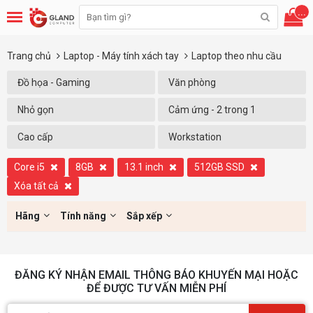
...
Trang chủ
Laptop - Máy tính xách tay
Laptop theo nhu cầu
Đồ họa - Gaming
Văn phòng
Nhỏ gọn
Cảm ứng - 2 trong 1
Cao cấp
Workstation
Core i5
8GB
13.1 inch
512GB SSD
Xóa tất cả
Hãng
Tính năng
Sắp xếp
ĐĂNG KÝ NHẬN EMAIL THÔNG BÁO KHUYẾN MẠI HOẶC
ĐỂ ĐƯỢC TƯ VẤN MIỄN PHÍ