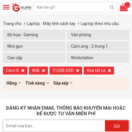
...
Trang chủ
Laptop - Máy tính xách tay
Laptop theo nhu cầu
Đồ họa - Gaming
Văn phòng
Nhỏ gọn
Cảm ứng - 2 trong 1
Cao cấp
Workstation
Core i5
4GB
512GB SSD
Xóa tất cả
Hãng
Tính năng
Sắp xếp
ĐĂNG KÝ NHẬN EMAIL THÔNG BÁO KHUYẾN MẠI HOẶC
ĐỂ ĐƯỢC TƯ VẤN MIỄN PHÍ
Gửi