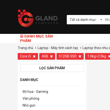
Tất cả danh mục
DANH MỤC SẢN
PHẨM
Trang chủ
Laptop - Máy tính xách tay
Laptop theo nhu 
Core i5
4GB
512GB SSD
1.0kg<2.0kg
LỌC SẢN PHẨM
DANH MỤC
Đồ họa - Gaming
Văn phòng
Nhỏ gọn