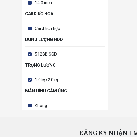
14.0 inch
CARD ĐỒ HỌA
Card tích hợp
DUNG LƯỢNG HDD
512GB SSD
TRỌNG LƯỢNG
1.0kg<2.0kg
MÀN HÌNH CẢM ỨNG
Không
ĐĂNG KÝ NHẬN EM