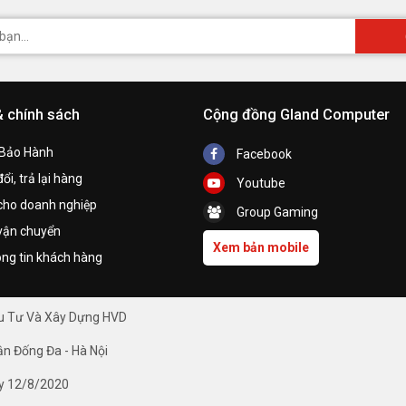
& chính sách
Cộng đồng Gland Computer
 Bảo Hành
Facebook
ổi, trả lại hàng
Youtube
cho doanh nghiệp
Group Gaming
vận chuyển
Xem bản mobile
ng tin khách hàng
ầu Tư Và Xây Dựng HVD
ận Đống Đa - Hà Nội
y 12/8/2020