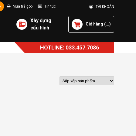
p
Mua trả góp
Tin tức
TÀI KHOẢN
Xây dựng
Giỏ hàng (
...
)
cấu hình
HOTLINE: 033.457.7086