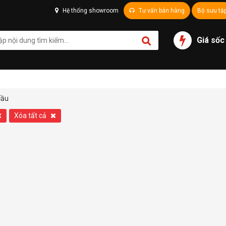
Hệ thống showroom
Tư vấn bán hàng
Bộ sưu tậ
Giá sốc
cầu
Xóa tất cả