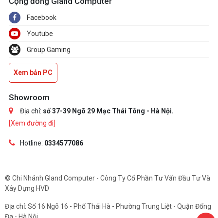
Cộng đồng Gland Computer
Facebook
Youtube
Group Gaming
Xem bản PC
Showroom
Địa chỉ:
số 37-39 Ngõ 29 Mạc Thái Tông - Hà Nội.
[Xem đường đi]
Hotline:
0334577086
© Chi Nhánh Gland Computer - Công Ty Cổ Phần Tư Vấn Đầu Tư Và
Xây Dựng HVD
Địa chỉ: Số 16 Ngõ 16 - Phố Thái Hà - Phường Trung Liệt - Quận Đống
Đa - Hà Nội