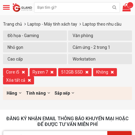
...
Trang chủ
Laptop - Máy tính xách tay
Laptop theo nhu cầu
Đồ họa - Gaming
Văn phòng
Nhỏ gọn
Cảm ứng - 2 trong 1
Cao cấp
Workstation
Core i5
Ryzen 7
512GB SSD
Không
Xóa tất cả
Hãng
Tính năng
Sắp xếp
ĐĂNG KÝ NHẬN EMAIL THÔNG BÁO KHUYẾN MẠI HOẶC
ĐỂ ĐƯỢC TƯ VẤN MIỄN PHÍ