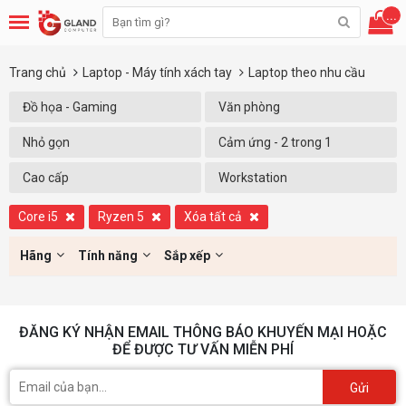
...
Trang chủ
Laptop - Máy tính xách tay
Laptop theo nhu cầu
Đồ họa - Gaming
Văn phòng
Nhỏ gọn
Cảm ứng - 2 trong 1
Cao cấp
Workstation
Core i5
Ryzen 5
Xóa tất cả
Hãng
Tính năng
Sắp xếp
ĐĂNG KÝ NHẬN EMAIL THÔNG BÁO KHUYẾN MẠI HOẶC
ĐỂ ĐƯỢC TƯ VẤN MIỄN PHÍ
Gửi