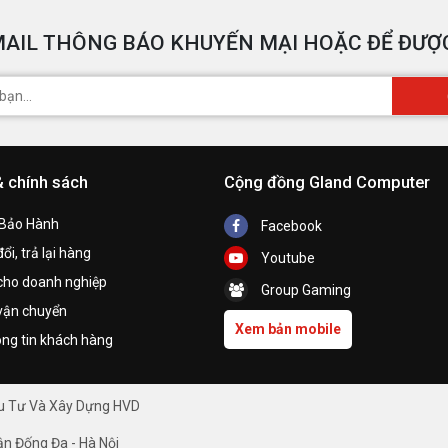
AIL THÔNG BÁO KHUYẾN MẠI HOẶC ĐỂ ĐƯỢC
& chính sách
Cộng đồng Gland Computer
 Bảo Hành
Facebook
ổi, trả lại hàng
Youtube
cho doanh nghiệp
Group Gaming
vận chuyển
Xem bản mobile
ng tin khách hàng
ầu Tư Và Xây Dựng HVD
ận Đống Đa - Hà Nội