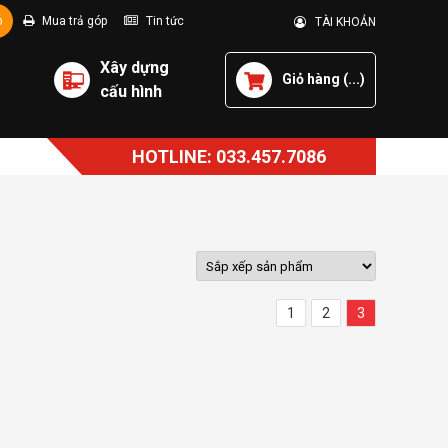
p
Mua trả góp
Tin tức
TÀI KHOẢN
Xây dựng
Giỏ hàng (
...
)
cấu hình
HOTLINE: 033.457.7086
1
2
3