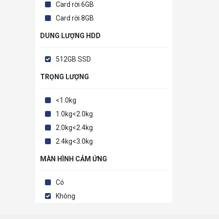
Card rời 6GB
Card rời 8GB
DUNG LƯỢNG HDD
512GB SSD
TRỌNG LƯỢNG
<1.0kg
1.0kg<2.0kg
2.0kg<2.4kg
2.4kg<3.0kg
MÀN HÌNH CẢM ỨNG
Có
Không