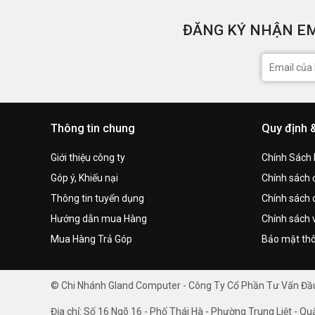
ĐĂNG KÝ NHẬN EM
Thông tin chung
Quy định 
Giới thiệu công ty
Chính Sách
Góp ý, Khiếu nại
Chính sách đ
Thông tin tuyển dụng
Chính sách 
Hướng dẫn mua Hàng
Chính sách 
Mua Hàng Trả Góp
Bảo mật thô
© Chi Nhánh Gland Computer - Công Ty Cổ Phần Tư Vấn Đ
Địa chỉ: Số 16 Ngõ 16 - Phố Thái Hà - Phường Trung Liệt - Qu