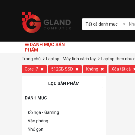
Tất cả danh mục
DANH MỤC SẢN
PHẨM
Trang chủ
Laptop - Máy tính xách tay
Laptop theo nhu 
Core i7
512GB SSD
Không
Xóa tất cả
LỌC SẢN PHẨM
DANH MỤC
Đồ họa - Gaming
Văn phòng
Nhỏ gọn