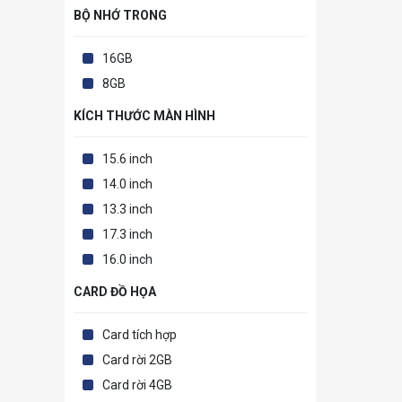
BỘ NHỚ TRONG
16GB
8GB
KÍCH THƯỚC MÀN HÌNH
15.6 inch
14.0 inch
13.3 inch
17.3 inch
16.0 inch
CARD ĐỒ HỌA
Card tích hợp
Card rời 2GB
Card rời 4GB