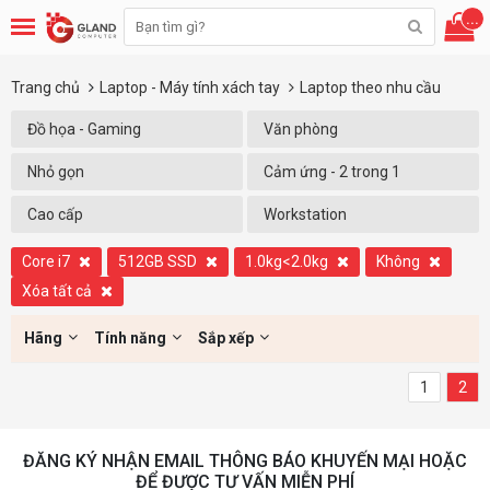
...
Trang chủ
Laptop - Máy tính xách tay
Laptop theo nhu cầu
Đồ họa - Gaming
Văn phòng
Nhỏ gọn
Cảm ứng - 2 trong 1
Cao cấp
Workstation
Core i7
512GB SSD
1.0kg<2.0kg
Không
Xóa tất cả
Hãng
Tính năng
Sắp xếp
1
2
ĐĂNG KÝ NHẬN EMAIL THÔNG BÁO KHUYẾN MẠI HOẶC
ĐỂ ĐƯỢC TƯ VẤN MIỄN PHÍ