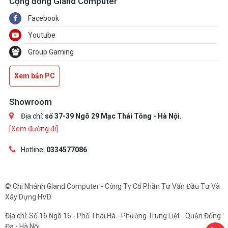
Cộng đồng Gland Computer
Facebook
Youtube
Group Gaming
Xem bản PC
Showroom
Địa chỉ:
số 37-39 Ngõ 29 Mạc Thái Tông - Hà Nội.
[Xem đường đi]
Hotline:
0334577086
© Chi Nhánh Gland Computer - Công Ty Cổ Phần Tư Vấn Đầu Tư Và
Xây Dựng HVD
Địa chỉ: Số 16 Ngõ 16 - Phố Thái Hà - Phường Trung Liệt - Quận Đống
Đa - Hà Nội