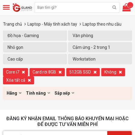
...
Trang chủ
Laptop - Máy tính xách tay
Laptop theo nhu cầu
Đồ họa - Gaming
Văn phòng
Nhỏ gọn
Cảm ứng - 2 trong 1
Cao cấp
Workstation
Core i7
Card rời 8GB
512GB SSD
Không
Xóa tất cả
Hãng
Tính năng
Sắp xếp
ĐĂNG KÝ NHẬN EMAIL THÔNG BÁO KHUYẾN MẠI HOẶC
ĐỂ ĐƯỢC TƯ VẤN MIỄN PHÍ