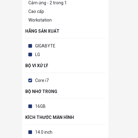
Cảm ứng - 2 trong 1
Cao cấp
Workstation
HÃNG SẢN XUẤT
GIGABYTE
LG
BỘ VI XỬ LÝ
Core i7
BỘ NHỚ TRONG
16GB
KÍCH THƯỚC MÀN HÌNH
14.0 inch