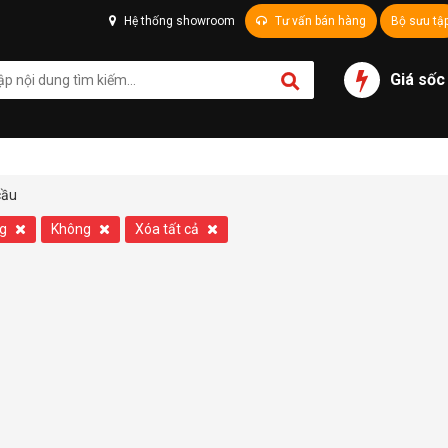
Hệ thống showroom
Tư vấn bán hàng
Bộ sưu tậ
Giá sốc
cầu
kg
Không
Xóa tất cả