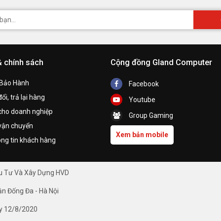
& chính sách
Cộng đồng Gland Computer
 Bảo Hành
Facebook
ổi, trả lại hàng
Youtube
cho doanh nghiệp
Group Gaming
vận chuyển
Xem bản mobile
ng tin khách hàng
ầu Tư Và Xây Dựng HVD
ận Đống Đa - Hà Nội
y 12/8/2020