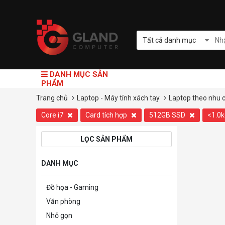
Tất cả danh mục
DANH MỤC SẢN
PHẨM
Trang chủ
Laptop - Máy tính xách tay
Laptop theo nhu 
Core i7
Card tích hợp
512GB SSD
<1.0
LỌC SẢN PHẨM
DANH MỤC
Đồ họa - Gaming
Văn phòng
Nhỏ gọn