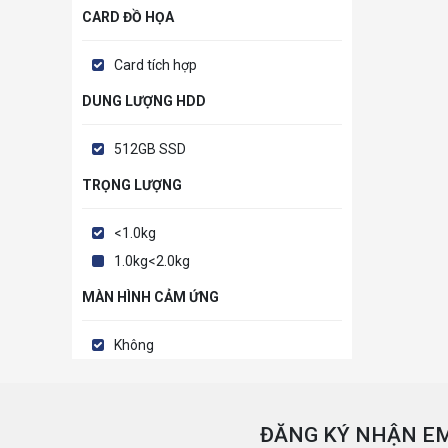
CARD ĐỒ HỌA
Card tích hợp
DUNG LƯỢNG HDD
512GB SSD
TRỌNG LƯỢNG
<1.0kg
1.0kg<2.0kg
MÀN HÌNH CẢM ỨNG
Không
ĐĂNG KÝ NHẬN EM