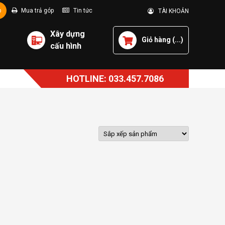
p
Mua trả góp
Tin tức
TÀI KHOẢN
Xây dựng
Giỏ hàng (
...
)
cấu hình
HOTLINE: 033.457.7086