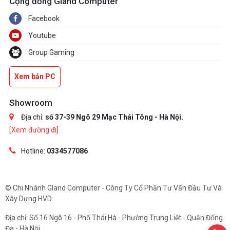
Cộng đồng Gland Computer
Facebook
Youtube
Group Gaming
Xem bản PC
Showroom
Địa chỉ:
số 37-39 Ngõ 29 Mạc Thái Tông - Hà Nội.
[Xem đường đi]
Hotline:
0334577086
© Chi Nhánh Gland Computer - Công Ty Cổ Phần Tư Vấn Đầu Tư Và
Xây Dựng HVD
Địa chỉ: Số 16 Ngõ 16 - Phố Thái Hà - Phường Trung Liệt - Quận Đống
Đa - Hà Nội