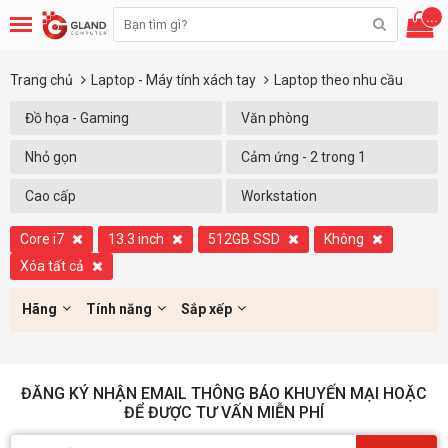
...
Trang chủ
Laptop - Máy tính xách tay
Laptop theo nhu cầu
Đồ họa - Gaming
Văn phòng
Nhỏ gọn
Cảm ứng - 2 trong 1
Cao cấp
Workstation
Core i7
13.3 inch
512GB SSD
Không
Xóa tất cả
Hãng
Tính năng
Sắp xếp
ĐĂNG KÝ NHẬN EMAIL THÔNG BÁO KHUYẾN MẠI HOẶC
ĐỂ ĐƯỢC TƯ VẤN MIỄN PHÍ