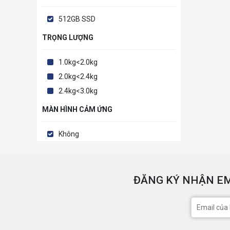
512GB SSD
TRỌNG LƯỢNG
1.0kg<2.0kg
2.0kg<2.4kg
2.4kg<3.0kg
MÀN HÌNH CẢM ỨNG
Không
ĐĂNG KÝ NHẬN EM