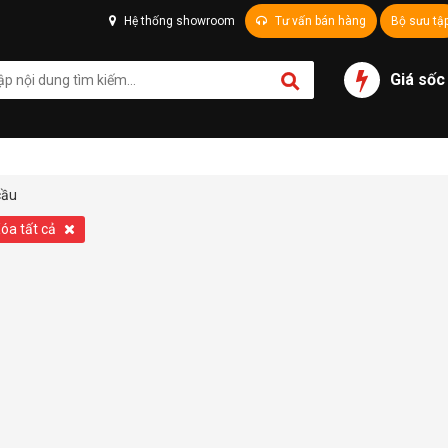
Hệ thống showroom
Tư vấn bán hàng
Bộ sưu tậ
Giá sốc
cầu
óa tất cả