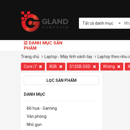
Tất cả danh mục
DANH MỤC SẢN
PHẨM
Trang chủ
Laptop - Máy tính xách tay
Laptop theo nhu 
Core i7
8GB
512GB SSD
Không
X
LỌC SẢN PHẨM
DANH MỤC
Đồ họa - Gaming
Văn phòng
Nhỏ gọn