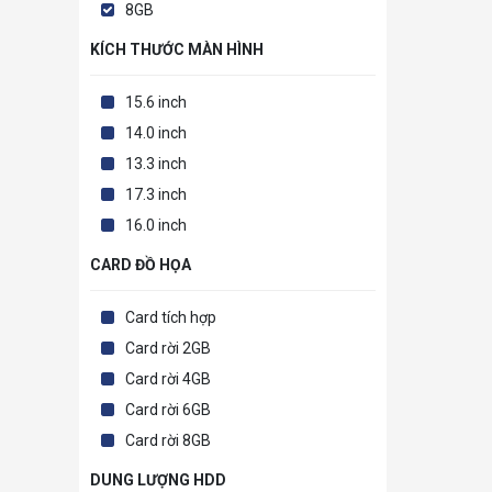
8GB
KÍCH THƯỚC MÀN HÌNH
15.6 inch
14.0 inch
13.3 inch
17.3 inch
16.0 inch
CARD ĐỒ HỌA
Card tích hợp
Card rời 2GB
Card rời 4GB
Card rời 6GB
Card rời 8GB
DUNG LƯỢNG HDD