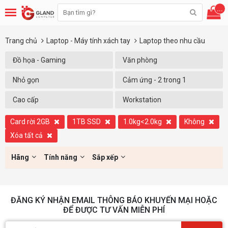
...
Trang chủ
Laptop - Máy tính xách tay
Laptop theo nhu cầu
Đồ họa - Gaming
Văn phòng
Nhỏ gọn
Cảm ứng - 2 trong 1
Cao cấp
Workstation
Card rời 2GB
1TB SSD
1.0kg<2.0kg
Không
Xóa tất cả
Hãng
Tính năng
Sắp xếp
ĐĂNG KÝ NHẬN EMAIL THÔNG BÁO KHUYẾN MẠI HOẶC
ĐỂ ĐƯỢC TƯ VẤN MIỄN PHÍ