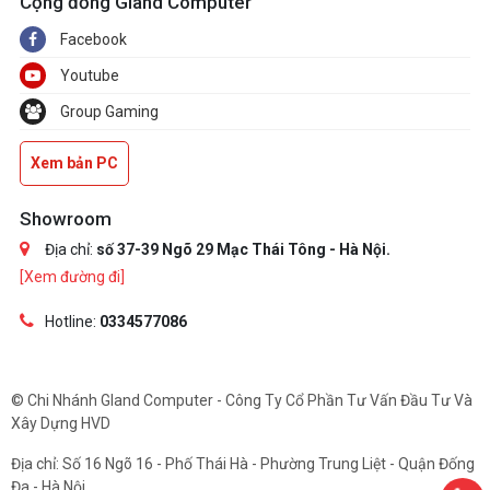
Cộng đồng Gland Computer
Facebook
Youtube
Group Gaming
Xem bản PC
Showroom
Địa chỉ:
số 37-39 Ngõ 29 Mạc Thái Tông - Hà Nội.
[Xem đường đi]
Hotline:
0334577086
© Chi Nhánh Gland Computer - Công Ty Cổ Phần Tư Vấn Đầu Tư Và
Xây Dựng HVD
Địa chỉ: Số 16 Ngõ 16 - Phố Thái Hà - Phường Trung Liệt - Quận Đống
Đa - Hà Nội