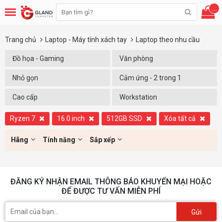
...
Trang chủ
Laptop - Máy tính xách tay
Laptop theo nhu cầu
Đồ họa - Gaming
Văn phòng
Nhỏ gọn
Cảm ứng - 2 trong 1
Cao cấp
Workstation
Ryzen 7
16.0 inch
512GB SSD
Xóa tất cả
Hãng
Tính năng
Sắp xếp
ĐĂNG KÝ NHẬN EMAIL THÔNG BÁO KHUYẾN MẠI HOẶC
ĐỂ ĐƯỢC TƯ VẤN MIỄN PHÍ
Gửi