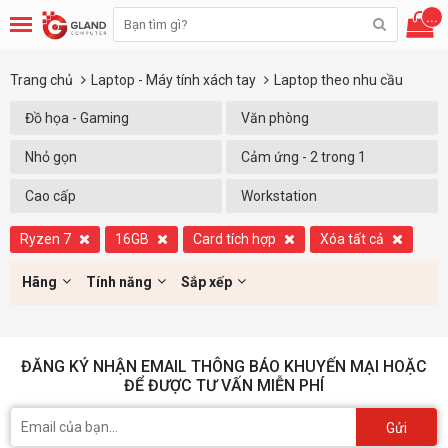
...
Trang chủ
Laptop - Máy tính xách tay
Laptop theo nhu cầu
Đồ họa - Gaming
Văn phòng
Nhỏ gọn
Cảm ứng - 2 trong 1
Cao cấp
Workstation
Ryzen 7
16GB
Card tích hợp
Xóa tất cả
Hãng
Tính năng
Sắp xếp
ĐĂNG KÝ NHẬN EMAIL THÔNG BÁO KHUYẾN MẠI HOẶC
ĐỂ ĐƯỢC TƯ VẤN MIỄN PHÍ
Gửi