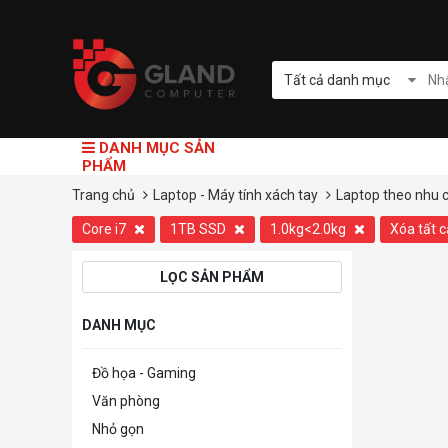
Tất cả danh mục
DANH MỤC SẢN
PHẨM
Trang chủ
Laptop - Máy tính xách tay
Laptop theo nhu 
Core i7
1TB SSD
1.0kg<2.0kg
Xóa tất 
LỌC SẢN PHẨM
DANH MỤC
Đồ họa - Gaming
Văn phòng
Nhỏ gọn