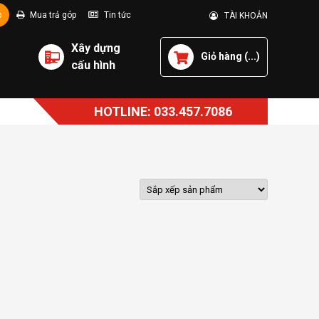
p
Mua trả góp
Tin tức
TÀI KHOẢN
Xây dựng
Giỏ hàng (
...
)
cấu hình
HOTLINE: 033.457.7086