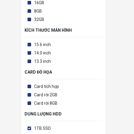
16GB
8GB
32GB
KÍCH THƯỚC MÀN HÌNH
15.6 inch
14.0 inch
13.3 inch
CARD ĐỒ HỌA
Card tích hợp
Card rời 2GB
Card rời 8GB
DUNG LƯỢNG HDD
1TB SSD