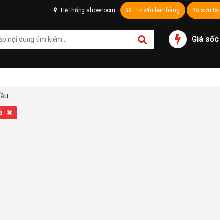
Hệ thống showroom
Tư vấn bán hàng
Bộ sưu tậ
Giá sốc
cầu
cả