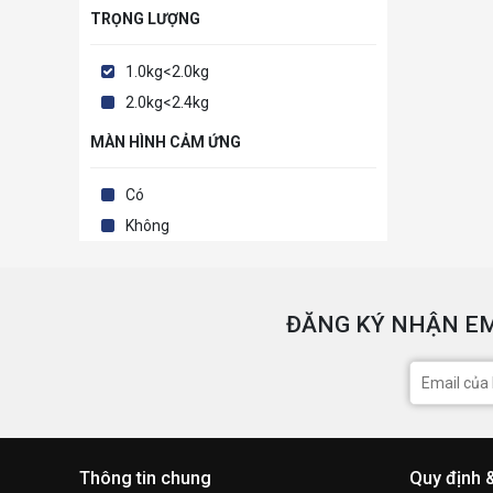
TRỌNG LƯỢNG
1.0kg<2.0kg
2.0kg<2.4kg
MÀN HÌNH CẢM ỨNG
Có
Không
ĐĂNG KÝ NHẬN EM
Thông tin chung
Quy định 