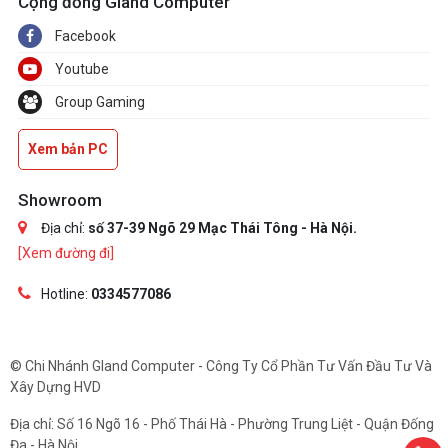
Cộng đồng Gland Computer
Facebook
Youtube
Group Gaming
Xem bản PC
Showroom
Địa chỉ:
số 37-39 Ngõ 29 Mạc Thái Tông - Hà Nội.
[Xem đường đi]
Hotline:
0334577086
© Chi Nhánh Gland Computer - Công Ty Cổ Phần Tư Vấn Đầu Tư Và
Xây Dựng HVD
Địa chỉ: Số 16 Ngõ 16 - Phố Thái Hà - Phường Trung Liệt - Quận Đống
Đa - Hà Nội