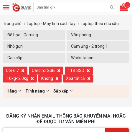
...
Trang chủ
Laptop - Máy tính xách tay
Laptop theo nhu cầu
Đồ họa - Gaming
Văn phòng
Nhỏ gọn
Cảm ứng - 2 trong 1
Cao cấp
Workstation
Core i7
Card rời 2GB
1TB SSD
1.0kg<2.0kg
Không
Xóa tất cả
Hãng
Tính năng
Sắp xếp
ĐĂNG KÝ NHẬN EMAIL THÔNG BÁO KHUYẾN MẠI HOẶC
ĐỂ ĐƯỢC TƯ VẤN MIỄN PHÍ