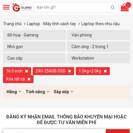
...
Trang chủ
Laptop - Máy tính xách tay
Laptop theo nhu cầu
Đồ họa - Gaming
Văn phòng
Nhỏ gọn
Cảm ứng - 2 trong 1
Cao cấp
Workstation
16.0 inch
240-256GB SSD
1.0kg<2.0kg
Xóa tất cả
Hãng
Tính năng
Sắp xếp
ĐĂNG KÝ NHẬN EMAIL THÔNG BÁO KHUYẾN MẠI HOẶC
ĐỂ ĐƯỢC TƯ VẤN MIỄN PHÍ