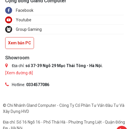
Cộng đồng Gland Computer
Facebook
Youtube
Group Gaming
Xem bản PC
Showroom
Địa chỉ:
số 37-39 Ngõ 29 Mạc Thái Tông - Hà Nội.
[Xem đường đi]
Hotline:
0334577086
© Chi Nhánh Gland Computer - Công Ty Cổ Phần Tư Vấn Đầu Tư Và
Xây Dựng HVD
Địa chỉ: Số 16 Ngõ 16 - Phố Thái Hà - Phường Trung Liệt - Quận Đống
Đa - Hà Nội