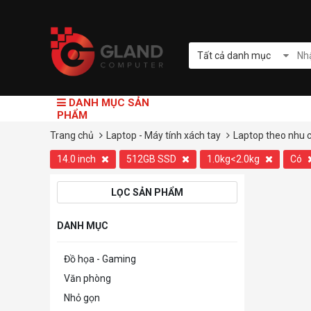
Tất cả danh mục
DANH MỤC SẢN
PHẨM
Trang chủ
Laptop - Máy tính xách tay
Laptop theo nhu 
14.0 inch
512GB SSD
1.0kg<2.0kg
Có
LỌC SẢN PHẨM
DANH MỤC
Đồ họa - Gaming
Văn phòng
Nhỏ gọn