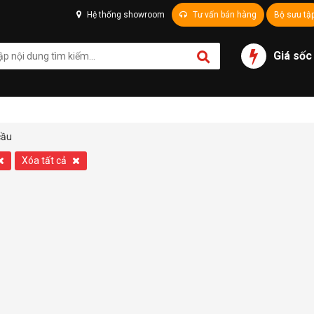
Hệ thống showroom
Tư vấn bán hàng
Bộ sưu tậ
Giá sốc
cầu
Xóa tất cả