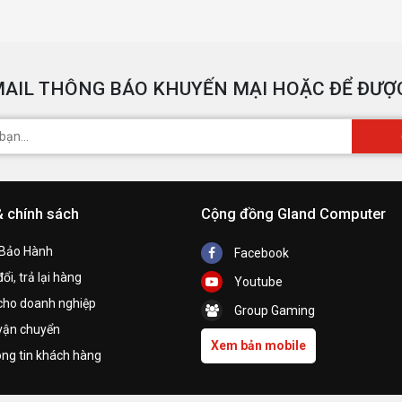
AIL THÔNG BÁO KHUYẾN MẠI HOẶC ĐỂ ĐƯỢC
& chính sách
Cộng đồng Gland Computer
 Bảo Hành
Facebook
ổi, trả lại hàng
Youtube
cho doanh nghiệp
Group Gaming
vận chuyển
Xem bản mobile
ng tin khách hàng