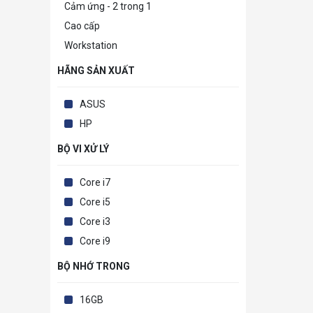
Cảm ứng - 2 trong 1
Cao cấp
Workstation
HÃNG SẢN XUẤT
ASUS
HP
BỘ VI XỬ LÝ
Core i7
Core i5
Core i3
Core i9
BỘ NHỚ TRONG
16GB