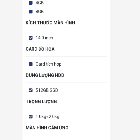
4GB
8GB
KÍCH THƯỚC MÀN HÌNH
14.0 inch
CARD ĐỒ HỌA
Card tích hợp
DUNG LƯỢNG HDD
512GB SSD
TRỌNG LƯỢNG
1.0kg<2.0kg
MÀN HÌNH CẢM ỨNG