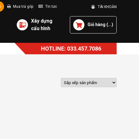
p
Mua trả góp
Tin tức
TÀI KHOẢN
Xây dựng
Giỏ hàng (
...
)
cấu hình
HOTLINE: 033.457.7086