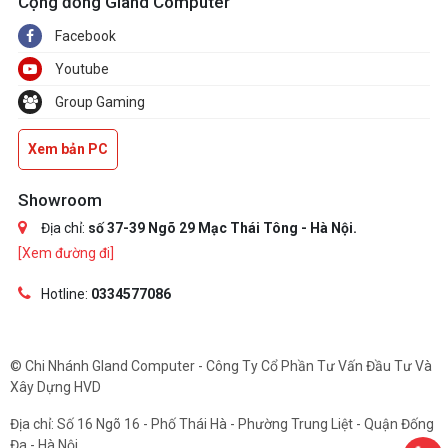
Cộng đồng Gland Computer
Facebook
Youtube
Group Gaming
Xem bản PC
Showroom
Địa chỉ:
số 37-39 Ngõ 29 Mạc Thái Tông - Hà Nội.
[Xem đường đi]
Hotline:
0334577086
© Chi Nhánh Gland Computer - Công Ty Cổ Phần Tư Vấn Đầu Tư Và
Xây Dựng HVD
Địa chỉ: Số 16 Ngõ 16 - Phố Thái Hà - Phường Trung Liệt - Quận Đống
Đa - Hà Nội