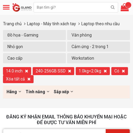
...
Trang chủ
Laptop - Máy tính xách tay
Laptop theo nhu cầu
Đồ họa - Gaming
Văn phòng
Nhỏ gọn
Cảm ứng - 2 trong 1
Cao cấp
Workstation
14.0 inch
240-256GB SSD
1.0kg<2.0kg
Có
Xóa tất cả
Hãng
Tính năng
Sắp xếp
ĐĂNG KÝ NHẬN EMAIL THÔNG BÁO KHUYẾN MẠI HOẶC
ĐỂ ĐƯỢC TƯ VẤN MIỄN PHÍ